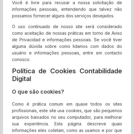
servidor.
Você é livre para recusar a nossa solicitação de
informações pessoais, entendendo que talvez não
Esta licença será automaticamente rescindida se você
possamos fornecer alguns dos serviços desejados.
violar alguma dessas restrições e poderá ser
rescindida por Contabilidade Digital a qualquer
O uso continuado de nosso site será considerado
momento. Ao encerrar a visualização desses materiais
como aceitação de nossas práticas em torno de
Aviso
ou após o término desta licença, você deve apagar
de Privacidad
e informações pessoais. Se você tiver
todos os materiais baixados em sua posse, seja em
alguma dúvida sobre como lidamos com dados do
formato eletrónico ou impresso.
usuário e informações pessoais, entre em contacto
conosco.
3. Isenção de
Política de Cookies Contabilidade
responsabilidade
Digital
Os materiais no site da Contabilidade Digital são
O que são cookies?
fornecidos ‘como estão’. Contabilidade Digital
não oferece garantias, expressas ou implícitas,
Como é prática comum em quase todos os sites
e, por este meio, isenta e nega todas as outras
profissionais, este site usa cookies, que são pequenos
garantias, incluindo, sem limitação, garantias
arquivos baixados no seu computador, para melhorar
implícitas ou condições de comercialização,
sua experiência. Esta página descreve quais
adequação a um fim específico ou não violação
informações eles coletam, como as usamos e por que
de propriedade intelectual ou outra violação de