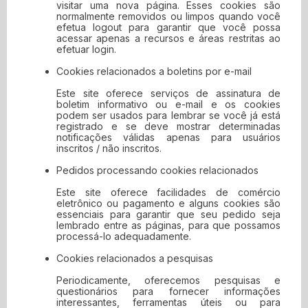
visitar uma nova página. Esses cookies são
qualquer link não implica endosso por Contabilidade
normalmente removidos ou limpos quando você
Digital do site. O uso de qualquer site vinculado é por
efetua logout para garantir que você possa
acessar apenas a recursos e áreas restritas ao
conta e risco do usuário.
efetuar login.
Modificações
Cookies relacionados a boletins por e-mail
Este site oferece serviços de assinatura de
O Contabilidade Digital pode revisar estes termos de
boletim informativo ou e-mail e os cookies
serviço do site a qualquer momento, sem aviso prévio.
podem ser usados para lembrar se você já está
Ao usar este site, você concorda em ficar vinculado à
registrado e se deve mostrar determinadas
notificações válidas apenas para usuários
versão atual desses termos de serviço.
inscritos / não inscritos.
Lei aplicável
Pedidos processando cookies relacionados
Este site oferece facilidades de comércio
Estes termos e condições são regidos e interpretados
eletrônico ou pagamento e alguns cookies são
de acordo com as leis do Contabilidade Digital e você
essenciais para garantir que seu pedido seja
se submete irrevogavelmente à jurisdição exclusiva
lembrado entre as páginas, para que possamos
processá-lo adequadamente.
dos tribunais naquele estado ou localidade.
Cookies relacionados a pesquisas
Periodicamente, oferecemos pesquisas e
questionários para fornecer informações
interessantes, ferramentas úteis ou para