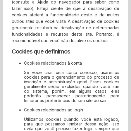
limitações em garantias implícitas, ou limitações de
(consulte a Ajuda do navegador para saber como
responsabilidade por danos consequentes ou
fazer isso). Esteja ciente de que a desativação de
incidentais, essas limitações podem não se aplicar a
cookies afetará a funcionalidade deste e de muitos
você.
outros sites que você visita. A desativação de cookies
geralmente resultará na desativação de determinadas
5. Precisão dos materiais
funcionalidades e recursos deste site. Portanto, é
recomendável que você não desative os cookies.
Os materiais exibidos no site da Contabilidade Digital
Cookies que definimos
podem incluir erros técnicos, tipográficos ou
fotográficos. Contabilidade Digital não garante que
Cookies relacionados à conta
qualquer material em seu site seja preciso, completo
ou atual. Contabilidade Digital pode fazer alterações
Se você criar uma conta conosco, usaremos
cookies para o gerenciamento do processo de
nos materiais contidos em seu site a qualquer
inscrição e administração geral. Esses cookies
momento, sem aviso prévio. No entanto, Contabilidade
geralmente serão excluídos quando você sair
Digital não se compromete a atualizar os materiais.
do sistema, porém, em alguns casos, eles
poderão permanecer posteriormente para
6. Links
lembrar as preferências do seu site ao sair.
Cookies relacionados ao login
O Contabilidade Digital não analisou todos os sites
Utilizamos cookies quando você está logado,
vinculados ao seu site e não é responsável pelo
para que possamos lembrar dessa ação. Isso
conteúdo de nenhum site vinculado. A inclusão de
evita que você precise fazer login sempre que