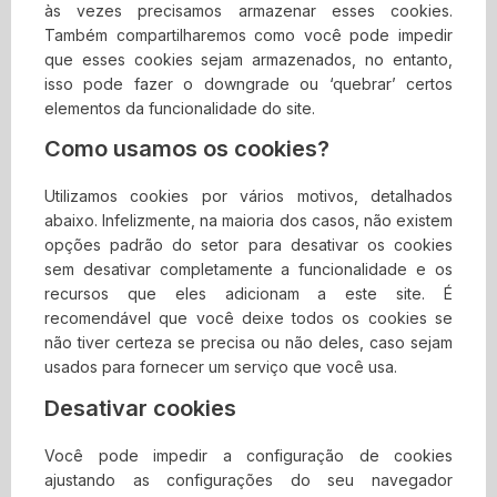
às vezes precisamos armazenar esses cookies.
direitos.
Também compartilharemos como você pode impedir
Além disso, o Contabilidade Digital não garante
que esses cookies sejam armazenados, no entanto,
ou faz qualquer representação relativa à
isso pode fazer o downgrade ou ‘quebrar’ certos
precisão, aos resultados prováveis ​​ou à
elementos da funcionalidade do site.
confiabilidade do uso dos materiais em seu site
ou de outra forma relacionado a esses materiais
Como usamos os cookies?
ou em sites vinculados a este site.
Utilizamos cookies por vários motivos, detalhados
4. Limitações
abaixo. Infelizmente, na maioria dos casos, não existem
opções padrão do setor para desativar os cookies
Em nenhum caso o Contabilidade Digital ou seus
sem desativar completamente a funcionalidade e os
fornecedores serão responsáveis ​​por quaisquer
recursos que eles adicionam a este site. É
danos (incluindo, sem limitação, danos por perda de
recomendável que você deixe todos os cookies se
dados ou lucro ou devido a interrupção dos negócios)
não tiver certeza se precisa ou não deles, caso sejam
decorrentes do uso ou da incapacidade de usar os
usados para fornecer um serviço que você usa.
materiais em Contabilidade Digital, mesmo que
Contabilidade Digital ou um representante autorizado
Desativar cookies
da Contabilidade Digital tenha sido notificado
oralmente ou por escrito da possibilidade de tais
Você pode impedir a configuração de cookies
danos. Como algumas jurisdições não permitem
ajustando as configurações do seu navegador