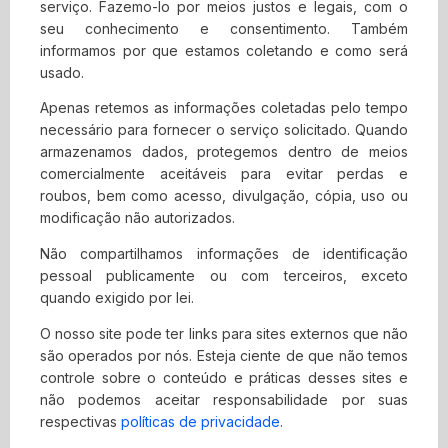
serviço. Fazemo-lo por meios justos e legais, com o
2. Uso de Licença
seu conhecimento e consentimento. Também
informamos por que estamos coletando e como será
É concedida permissão para baixar temporariamente
usado.
uma cópia dos materiais (informações ou software) no
site Contabilidade Digital , apenas para visualização
Apenas retemos as informações coletadas pelo tempo
transitória pessoal e não comercial. Esta é a concessão
necessário para fornecer o serviço solicitado. Quando
de uma licença, não uma transferência de título e, sob
armazenamos dados, protegemos dentro de meios
esta licença, você não pode:
comercialmente aceitáveis para evitar perdas e
roubos, bem como acesso, divulgação, cópia, uso ou
modificar ou copiar os materiais;
modificação não autorizados.
usar os materiais para qualquer finalidade
comercial ou para exibição pública (comercial ou
Não compartilhamos informações de identificação
não comercial);
pessoal publicamente ou com terceiros, exceto
tentar descompilar ou fazer engenharia reversa
quando exigido por lei.
de qualquer software contido no site
O nosso site pode ter links para sites externos que não
Contabilidade Digital;
são operados por nós. Esteja ciente de que não temos
remover quaisquer direitos autorais ou outras
controle sobre o conteúdo e práticas desses sites e
notações de propriedade dos materiais; ou
não podemos aceitar responsabilidade por suas
transferir os materiais para outra pessoa ou
respectivas
políticas de privacidade
.
‘espelhe’ os materiais em qualquer outro