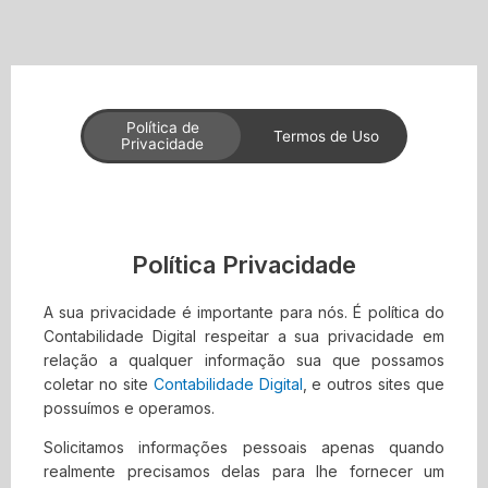
Skip
to
content
Política de
Termos de Uso
Privacidade
1. Termos
Política Privacidade
Ao acessar ao site
Contabilidade Digital
, concorda em
A sua privacidade é importante para nós. É política do
cumprir estes termos de serviço, todas as leis e
Contabilidade Digital respeitar a sua privacidade em
regulamentos aplicáveis ​​e concorda que é
relação a qualquer informação sua que possamos
responsável pelo cumprimento de todas as leis locais
coletar no site
Contabilidade Digital
, e outros sites que
aplicáveis. Se você não concordar com algum desses
possuímos e operamos.
termos, está proibido de usar ou acessar este site. Os
materiais contidos neste site são protegidos pelas leis
Solicitamos informações pessoais apenas quando
de direitos autorais e marcas comerciais aplicáveis.
realmente precisamos delas para lhe fornecer um